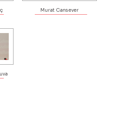
oç
Murat Cansever
yuva