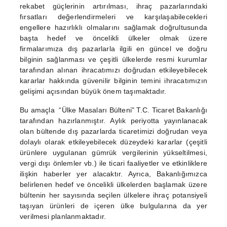
rekabet güçlerinin artırılması, ihraç pazarlarındaki
fırsatları değerlendirmeleri ve karşılaşabilecekleri
engellere hazırlıklı olmalarını sağlamak doğrultusunda
başta hedef ve öncelikli ülkeler olmak üzere
firmalarımıza dış pazarlarla ilgili en güncel ve doğru
bilginin sağlanması ve çeşitli ülkelerde resmi kurumlar
tarafından alınan ihracatımızı doğrudan etkileyebilecek
kararlar hakkında güvenilir bilginin temini ihracatımızın
gelişimi açısından büyük önem taşımaktadır.
Bu amaçla “Ülke Masaları Bülteni" T.C. Ticaret Bakanlığı
tarafından hazırlanmıştır.
Aylık periyotta yayınlanacak
olan bültende dış pazarlarda ticaretimizi doğrudan veya
dolaylı olarak etkileyebilecek düzeydeki kararlar (çeşitli
ürünlere uygulanan gümrük vergilerinin yükseltilmesi,
vergi dışı önlemler vb.) ile ticari faaliyetler ve etkinliklere
ilişkin haberler yer alacaktır. Ayrıca, Bakanlığımızca
belirlenen hedef ve öncelikli ülkelerden başlamak üzere
bültenin her sayısında seçilen ülkelere ihraç potansiyeli
taşıyan ürünleri de içeren ülke bulgularına da yer
verilmesi planlanmaktadır.