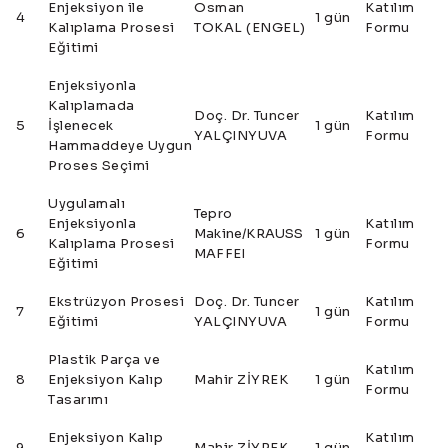
Enjeksiyon ile
Osman
Katılım
4
1 gün
Kalıplama Prosesi
TOKAL
(ENGEL)
Formu
Eğitimi
Enjeksiyonla
Kalıplamada
Doç. Dr. Tuncer
Katılım
5
İşlenecek
1 gün
YALÇINYUVA
Formu
Hammaddeye Uygun
Proses Seçimi
Uygulamalı
Tepro
Enjeksiyonla
Katılım
6
Makine/KRAUSS
1 gün
Kalıplama Prosesi
Formu
MAFFEI
Eğitimi
Ekstrüzyon Prosesi
Doç. Dr. Tuncer
Katılım
7
1 gün
Eğitimi
YALÇINYUVA
Formu
Plastik Parça ve
Katılım
8
Enjeksiyon Kalıp
Mahir ZİYREK
1 gün
Formu
Tasarımı
Enjeksiyon Kalıp
Katılım
9
Mahir ZİYREK
1 gün