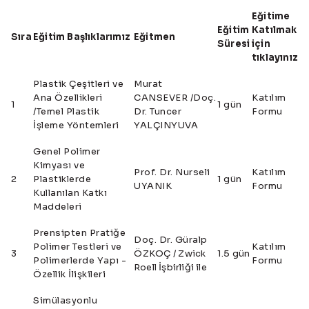
Eğitime
Eğitim
Katılmak
Sıra
Eğitim Başlıklarımız
Eğitmen
Süresi
için
tıklayınız
Plastik Çeşitleri ve
Murat
Ana Özellikleri
CANSEVER
/Doç.
Katılım
1
1 gün
/Temel Plastik
Dr. Tuncer
Formu
İşleme Yöntemleri
YALÇINYUVA
Genel Polimer
Kimyası ve
Prof. Dr. Nurseli
Katılım
2
Plastiklerde
1 gün
UYANIK
Formu
Kullanılan Katkı
Maddeleri
Prensipten Pratiğe
Doç. Dr. Güralp
Polimer Testleri ve
Katılım
3
ÖZKOÇ
/ Zwick
1.5 gün
Polimerlerde Yapı -
Formu
Roell İşbirliği ile
Özellik İlişkileri
Simülasyonlu