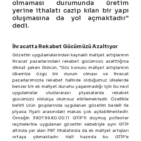
olmaması durumunda üretim
yerine ithalatı cazip kılan bir yapı
oluşmasına da yol açmaktadır”
dedi.
İhracatta Rekabet Gücümüzü Azaltıyor
Gözetim uygulamalarından kaynaklı maliyet artışlarının
ihracat pazarlarındaki rekabet gücümüzü azalttığına
dikkat çeken Gülsün, “Söz konusu maliyet artışlarının
ülkemize özgü bir durum olması ve ihracat
pazarlarımızda rekabet halinde olduğumuz ülkelerde
benzer bir ek maliyet durumu yaşanmadığı için bu nevi
uygulamalar uluslararası piyasalarda rekabet
gücümüzü oldukça olumsuz etkilemektedir. Özellikle
belirli ürün gruplarında uygulanan gözetim bedeli ile
piyasa fiyatı arasındaki makas çok açılabilmektedir.
Örneğin 3907.99.80.00.11 GTİP’li doymuş poliester
reçinelerine uygulanan gözetim sebebiyle aynı GTİP
altında yer alan PBT ithalatında da ek maliyet artışları
ortaya çıkmaktadır. Hali hazırda bu GTİP’e