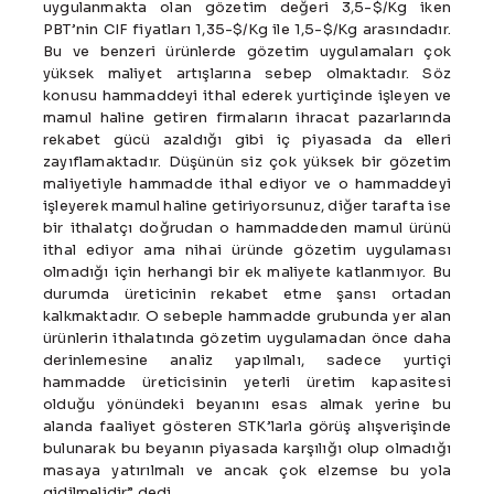
uygulanmakta olan gözetim değeri 3,5-$/Kg iken
PBT’nin CIF fiyatları 1,35-$/Kg ile 1,5-$/Kg arasındadır.
Bu ve benzeri ürünlerde gözetim uygulamaları çok
yüksek maliyet artışlarına sebep olmaktadır. Söz
konusu hammaddeyi ithal ederek yurtiçinde işleyen ve
mamul haline getiren firmaların ihracat pazarlarında
rekabet gücü azaldığı gibi iç piyasada da elleri
zayıflamaktadır. Düşünün siz çok yüksek bir gözetim
maliyetiyle hammadde ithal ediyor ve o hammaddeyi
işleyerek mamul haline getiriyorsunuz, diğer tarafta ise
bir ithalatçı doğrudan o hammaddeden mamul ürünü
ithal ediyor ama nihai üründe gözetim uygulaması
olmadığı için herhangi bir ek maliyete katlanmıyor. Bu
durumda üreticinin rekabet etme şansı ortadan
kalkmaktadır. O sebeple hammadde grubunda yer alan
ürünlerin ithalatında gözetim uygulamadan önce daha
derinlemesine analiz yapılmalı, sadece yurtiçi
hammadde üreticisinin yeterli üretim kapasitesi
olduğu yönündeki beyanını esas almak yerine bu
alanda faaliyet gösteren STK’larla görüş alışverişinde
bulunarak bu beyanın piyasada karşılığı olup olmadığı
masaya yatırılmalı ve ancak çok elzemse bu yola
gidilmelidir” dedi.